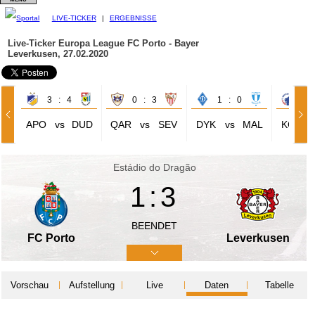
LIVE-TICKER
|
ERGEBNISSE
Live-Ticker Europa League
FC Porto - Bayer
Leverkusen, 27.02.2020
3 : 4
0 : 3
1 : 0
1 
APO
vs
DUD
QAR
vs
SEV
DYK
vs
MAL
KOP
Estádio do Dragão
1:3
BEENDET
FC Porto
Leverkusen
Vorschau
Aufstellung
Live
Daten
Tabelle