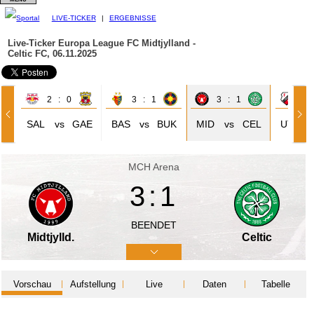
LIVE-TICKER
|
ERGEBNISSE
Live-Ticker Europa League
FC Midtjylland -
Celtic FC, 06.11.2025
2 : 0
3 : 1
3 : 1
1 
SAL
vs
GAE
BAS
vs
BUK
MID
vs
CEL
UTR
MCH Arena
3:1
BEENDET
Midtjylld.
Celtic
Vorschau
Aufstellung
Live
Daten
Tabelle