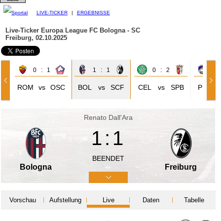
LIVE-TICKER
|
ERGEBNISSE
Live-Ticker Europa League
FC Bologna - SC
Freiburg, 02.10.2025
0 : 1
1 : 1
0 : 2
3 
ROM
vs
OSC
BOL
vs
SCF
CEL
vs
SPB
PLZ
Renato Dall'Ara
1:1
BEENDET
Bologna
Freiburg
Vorschau
Aufstellung
Live
Daten
Tabelle