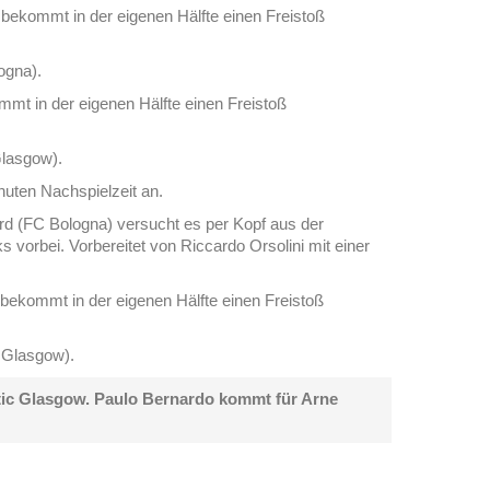
 bekommt in der eigenen Hälfte einen Freistoß
ogna).
mt in der eigenen Hälfte einen Freistoß
Glasgow).
inuten Nachspielzeit an.
d (FC Bologna) versucht es per Kopf aus der
ks vorbei. Vorbereitet von Riccardo Orsolini mit einer
bekommt in der eigenen Hälfte einen Freistoß
c Glasgow).
tic Glasgow. Paulo Bernardo kommt für Arne