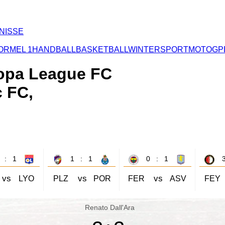
NISSE
ORMEL 1
HANDBALL
BASKETBALL
WINTERSPORT
MOTOGP
ropa League
FC
c FC,
 : 1
1 : 1
0 : 1
vs
vs
vs
LYO
PLZ
POR
FER
ASV
FEY
Renato Dall'Ara