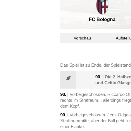
FC Bologna
Vorschau
Aufstell
Das Spiel ist zu Ende, der Spielstan
90.
|
Die 2. Halbz
und Celtic Glasgo
90.
| Vorbeigeschossen. Riccardo Ors
rechts im Strafraum, , allerdings flie
dem Kopf.
90.
| Vorbeigeschossen. Jens Odgaar
Strafraummitte, aber der Ball geht li
einer Flanke.