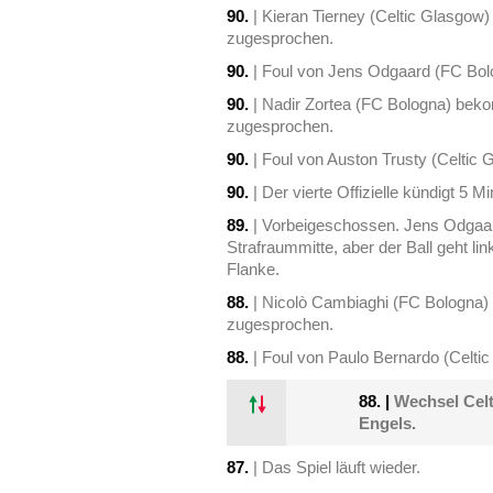
90.
| Kieran Tierney (Celtic Glasgow)
zugesprochen.
90.
| Foul von Jens Odgaard (FC Bol
90.
| Nadir Zortea (FC Bologna) bekom
zugesprochen.
90.
| Foul von Auston Trusty (Celtic 
90.
| Der vierte Offizielle kündigt 5 M
89.
| Vorbeigeschossen. Jens Odgaar
Strafraummitte, aber der Ball geht lin
Flanke.
88.
| Nicolò Cambiaghi (FC Bologna) 
zugesprochen.
88.
| Foul von Paulo Bernardo (Celti
88.
|
Wechsel Cel
Engels.
87.
| Das Spiel läuft wieder.