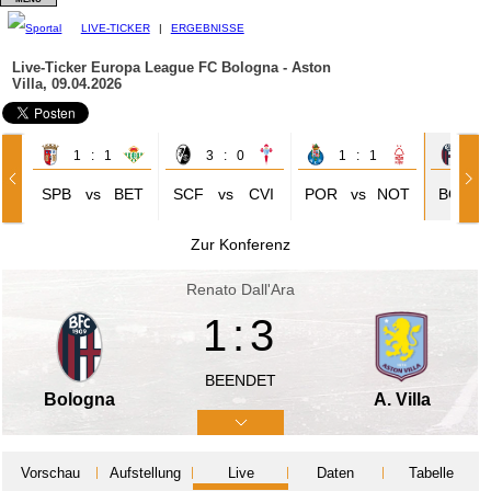
LIVE-TICKER
|
ERGEBNISSE
Live-Ticker Europa League
FC Bologna - Aston
Villa, 09.04.2026
1 : 1
3 : 0
1 : 1
1 
SPB
vs
BET
SCF
vs
CVI
POR
vs
NOT
BOL
Zur Konferenz
Renato Dall'Ara
1:3
BEENDET
Bologna
A. Villa
Vorschau
Aufstellung
Live
Daten
Tabelle