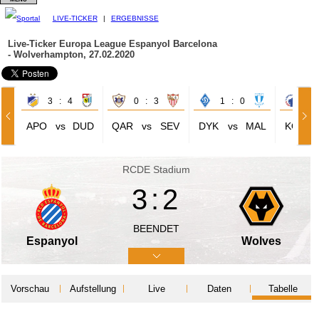
LIVE-TICKER
|
ERGEBNISSE
Live-Ticker Europa League
Espanyol Barcelona
- Wolverhampton, 27.02.2020
3 : 4
0 : 3
1 : 0
1 
APO
vs
DUD
QAR
vs
SEV
DYK
vs
MAL
KOP
RCDE Stadium
3:2
BEENDET
Espanyol
Wolves
Vorschau
Aufstellung
Live
Daten
Tabelle