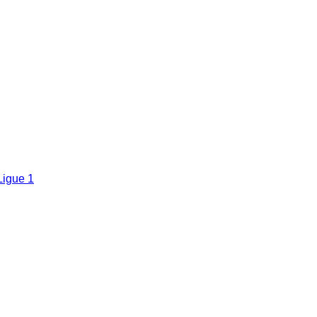
Ligue 1