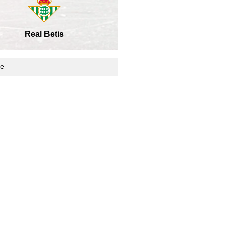
Real Betis
le