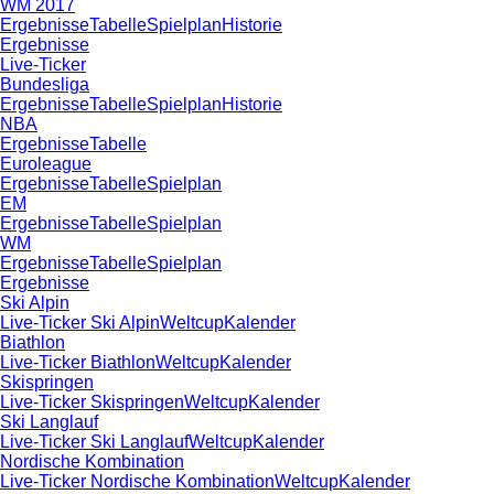
WM 2017
Ergebnisse
Tabelle
Spielplan
Historie
Ergebnisse
Live-Ticker
Bundesliga
Ergebnisse
Tabelle
Spielplan
Historie
NBA
Ergebnisse
Tabelle
Euroleague
Ergebnisse
Tabelle
Spielplan
EM
Ergebnisse
Tabelle
Spielplan
WM
Ergebnisse
Tabelle
Spielplan
Ergebnisse
Ski Alpin
Live-Ticker Ski Alpin
Weltcup
Kalender
Biathlon
Live-Ticker Biathlon
Weltcup
Kalender
Skispringen
Live-Ticker Skispringen
Weltcup
Kalender
Ski Langlauf
Live-Ticker Ski Langlauf
Weltcup
Kalender
Nordische Kombination
Live-Ticker Nordische Kombination
Weltcup
Kalender