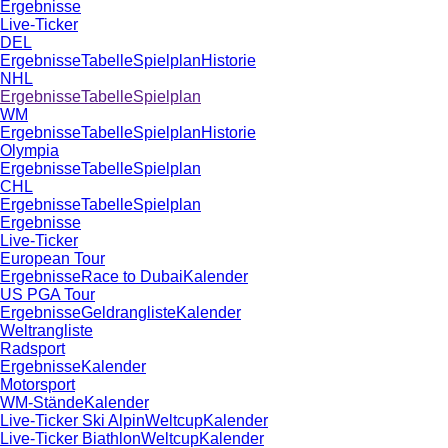
Ergebnisse
Live-Ticker
DEL
Ergebnisse
Tabelle
Spielplan
Historie
NHL
Ergebnisse
Tabelle
Spielplan
WM
Ergebnisse
Tabelle
Spielplan
Historie
Olympia
Ergebnisse
Tabelle
Spielplan
CHL
Ergebnisse
Tabelle
Spielplan
Ergebnisse
Live-Ticker
European Tour
Ergebnisse
Race to Dubai
Kalender
US PGA Tour
Ergebnisse
Geldrangliste
Kalender
Weltrangliste
Radsport
Ergebnisse
Kalender
Motorsport
WM-Stände
Kalender
Live-Ticker Ski Alpin
Weltcup
Kalender
Live-Ticker Biathlon
Weltcup
Kalender