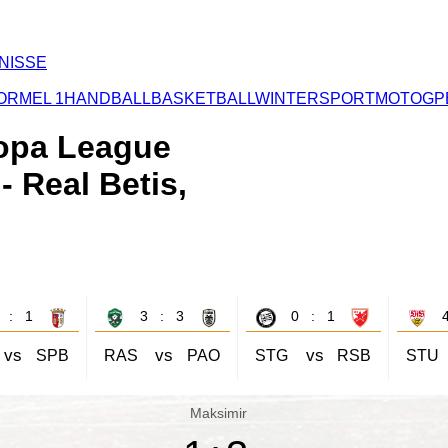
NISSE
ORMEL 1
HANDBALL
BASKETBALL
WINTERSPORT
MOTOGP
ropa League
 Real Betis,
 : 1
3 : 3
0 : 1
vs
vs
vs
SPB
RAS
PAO
STG
RSB
STU
Maksimir