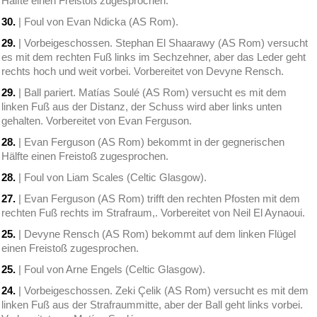
Hälfte einen Freistoß zugesprochen.
30.
| Foul von Evan Ndicka (AS Rom).
29.
| Vorbeigeschossen. Stephan El Shaarawy (AS Rom) versucht
es mit dem rechten Fuß links im Sechzehner, aber das Leder geht
rechts hoch und weit vorbei. Vorbereitet von Devyne Rensch.
29.
| Ball pariert. Matías Soulé (AS Rom) versucht es mit dem
linken Fuß aus der Distanz, der Schuss wird aber links unten
gehalten. Vorbereitet von Evan Ferguson.
28.
| Evan Ferguson (AS Rom) bekommt in der gegnerischen
Hälfte einen Freistoß zugesprochen.
28.
| Foul von Liam Scales (Celtic Glasgow).
27.
| Evan Ferguson (AS Rom) trifft den rechten Pfosten mit dem
rechten Fuß rechts im Strafraum,. Vorbereitet von Neil El Aynaoui.
25.
| Devyne Rensch (AS Rom) bekommt auf dem linken Flügel
einen Freistoß zugesprochen.
25.
| Foul von Arne Engels (Celtic Glasgow).
24.
| Vorbeigeschossen. Zeki Çelik (AS Rom) versucht es mit dem
linken Fuß aus der Strafraummitte, aber der Ball geht links vorbei.