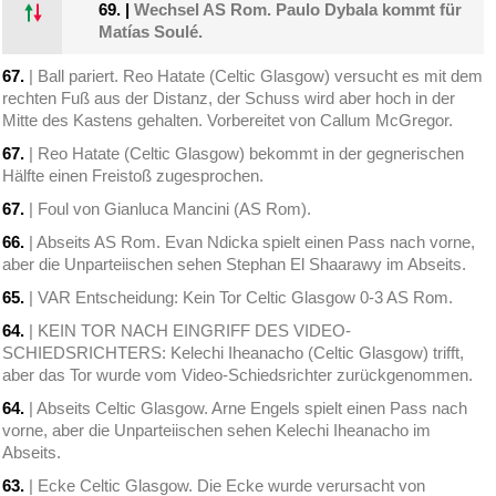
69.
|
Wechsel AS Rom. Paulo Dybala kommt für
Matías Soulé.
67.
| Ball pariert. Reo Hatate (Celtic Glasgow) versucht es mit dem
rechten Fuß aus der Distanz, der Schuss wird aber hoch in der
Mitte des Kastens gehalten. Vorbereitet von Callum McGregor.
67.
| Reo Hatate (Celtic Glasgow) bekommt in der gegnerischen
Hälfte einen Freistoß zugesprochen.
67.
| Foul von Gianluca Mancini (AS Rom).
66.
| Abseits AS Rom. Evan Ndicka spielt einen Pass nach vorne,
aber die Unparteiischen sehen Stephan El Shaarawy im Abseits.
65.
| VAR Entscheidung: Kein Tor Celtic Glasgow 0-3 AS Rom.
64.
| KEIN TOR NACH EINGRIFF DES VIDEO-
SCHIEDSRICHTERS: Kelechi Iheanacho (Celtic Glasgow) trifft,
aber das Tor wurde vom Video-Schiedsrichter zurückgenommen.
64.
| Abseits Celtic Glasgow. Arne Engels spielt einen Pass nach
vorne, aber die Unparteiischen sehen Kelechi Iheanacho im
Abseits.
63.
| Ecke Celtic Glasgow. Die Ecke wurde verursacht von