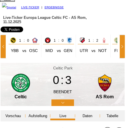
LIVE-TICKER
|
ERGEBNISSE
Live-Ticker Europa League
Celtic FC - AS Rom,
11.12.2025
1 : 0
1 : 0
1 : 2
2 
YBB
vs
OSC
MID
vs
GEN
UTR
vs
NOT
FER
Celtic Park
0:3
BEENDET
Celtic
AS Rom
Vorschau
Aufstellung
Live
Daten
Tabelle