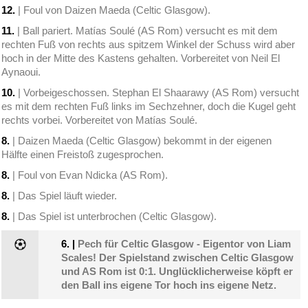
12.
| Foul von Daizen Maeda (Celtic Glasgow).
11.
| Ball pariert. Matías Soulé (AS Rom) versucht es mit dem
rechten Fuß von rechts aus spitzem Winkel der Schuss wird aber
hoch in der Mitte des Kastens gehalten. Vorbereitet von Neil El
Aynaoui.
10.
| Vorbeigeschossen. Stephan El Shaarawy (AS Rom) versucht
es mit dem rechten Fuß links im Sechzehner, doch die Kugel geht
rechts vorbei. Vorbereitet von Matías Soulé.
8.
| Daizen Maeda (Celtic Glasgow) bekommt in der eigenen
Hälfte einen Freistoß zugesprochen.
8.
| Foul von Evan Ndicka (AS Rom).
8.
| Das Spiel läuft wieder.
8.
| Das Spiel ist unterbrochen (Celtic Glasgow).
6.
|
Pech für Celtic Glasgow - Eigentor von Liam
Scales! Der Spielstand zwischen Celtic Glasgow
und AS Rom ist 0:1. Unglücklicherweise köpft er
den Ball ins eigene Tor hoch ins eigene Netz.