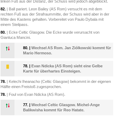
linken Fuß aus der Distanz, der Schuss wird jedoch abgeblockt.
82.
| Ball pariert. Leon Bailey (AS Rom) versucht es mit dem
rechten Fuß aus der Strafraummitte, der Schuss wird aber in der
Mitte des Kastens gehalten. Vorbereitet von Paulo Dybala mit
einem Steilpass.
80.
| Ecke Celtic Glasgow. Die Ecke wurde verursacht von
Gianluca Mancini.
80.
|
Wechsel AS Rom. Jan Ziólkowski kommt für
Mario Hermoso.
78.
|
Evan Ndicka (AS Rom) sieht eine Gelbe
Karte für überhartes Einsteigen.
78.
| Kelechi Iheanacho (Celtic Glasgow) bekommt in der eigenen
Hälfte einen Freistoß zugesprochen.
78.
| Foul von Evan Ndicka (AS Rom).
77.
|
Wechsel Celtic Glasgow. Michel-Ange
Balikwisha kommt für Reo Hatate.