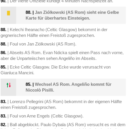
90.
| Der vierte Offizielle kündigt 4 Minuten Nachspielzeit an.
88.
|
Jan Ziólkowski (AS Rom) sieht eine Gelbe
Karte für überhartes Einsteigen.
88.
| Kelechi Iheanacho (Celtic Glasgow) bekommt in der
gegnerischen Hälfte einen Freistoß zugesprochen.
88.
| Foul von Jan Ziólkowski (AS Rom).
86.
| Abseits AS Rom. Evan Ndicka spielt einen Pass nach vorne,
aber die Unparteiischen sehen Angeliño im Abseits.
85.
| Ecke Celtic Glasgow. Die Ecke wurde verursacht von
Gianluca Mancini.
85.
|
Wechsel AS Rom. Angeliño kommt für
Niccolò Pisilli.
83.
| Lorenzo Pellegrini (AS Rom) bekommt in der eigenen Hälfte
einen Freistoß zugesprochen.
83.
| Foul von Arne Engels (Celtic Glasgow).
82.
| Ball abgeblockt. Paulo Dybala (AS Rom) versucht es mit dem