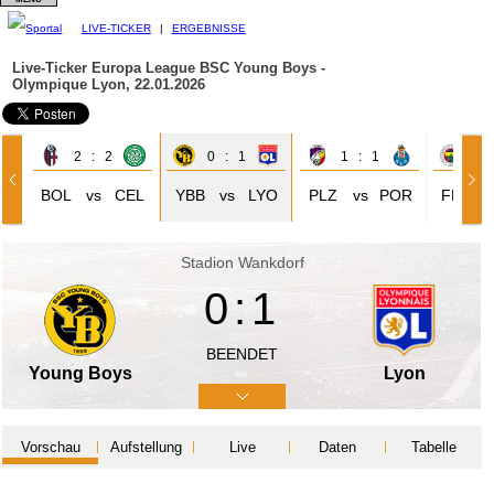
LIVE-TICKER
|
ERGEBNISSE
Live-Ticker Europa League
BSC Young Boys -
Olympique Lyon, 22.01.2026
2 : 2
0 : 1
1 : 1
0 
BOL
vs
CEL
YBB
vs
LYO
PLZ
vs
POR
FER
Stadion Wankdorf
0:1
BEENDET
Young Boys
Lyon
Vorschau
Aufstellung
Live
Daten
Tabelle