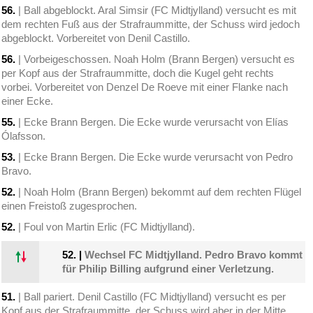
56.
| Ball abgeblockt. Aral Simsir (FC Midtjylland) versucht es mit
dem rechten Fuß aus der Strafraummitte, der Schuss wird jedoch
abgeblockt. Vorbereitet von Denil Castillo.
56.
| Vorbeigeschossen. Noah Holm (Brann Bergen) versucht es
per Kopf aus der Strafraummitte, doch die Kugel geht rechts
vorbei. Vorbereitet von Denzel De Roeve mit einer Flanke nach
einer Ecke.
55.
| Ecke Brann Bergen. Die Ecke wurde verursacht von Elías
Ólafsson.
53.
| Ecke Brann Bergen. Die Ecke wurde verursacht von Pedro
Bravo.
52.
| Noah Holm (Brann Bergen) bekommt auf dem rechten Flügel
einen Freistoß zugesprochen.
52.
| Foul von Martin Erlic (FC Midtjylland).
52.
|
Wechsel FC Midtjylland. Pedro Bravo kommt
für Philip Billing aufgrund einer Verletzung.
51.
| Ball pariert. Denil Castillo (FC Midtjylland) versucht es per
Kopf aus der Strafraummitte, der Schuss wird aber in der Mitte