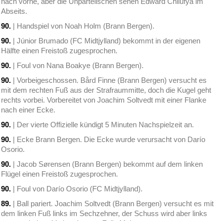
nach vorne, aber die Unparteiischen sehen Edward Chilufya im
Abseits.
90.
| Handspiel von Noah Holm (Brann Bergen).
90.
| Júnior Brumado (FC Midtjylland) bekommt in der eigenen
Hälfte einen Freistoß zugesprochen.
90.
| Foul von Nana Boakye (Brann Bergen).
90.
| Vorbeigeschossen. Bård Finne (Brann Bergen) versucht es
mit dem rechten Fuß aus der Strafraummitte, doch die Kugel geht
rechts vorbei. Vorbereitet von Joachim Soltvedt mit einer Flanke
nach einer Ecke.
90.
| Der vierte Offizielle kündigt 5 Minuten Nachspielzeit an.
90.
| Ecke Brann Bergen. Die Ecke wurde verursacht von Darío
Osorio.
90.
| Jacob Sørensen (Brann Bergen) bekommt auf dem linken
Flügel einen Freistoß zugesprochen.
90.
| Foul von Darío Osorio (FC Midtjylland).
89.
| Ball pariert. Joachim Soltvedt (Brann Bergen) versucht es mit
dem linken Fuß links im Sechzehner, der Schuss wird aber links