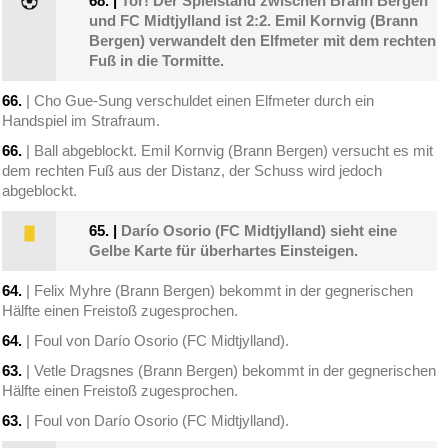
68.
|
Tor! Der Spielstand zwischen Brann Bergen
und FC Midtjylland ist 2:2. Emil Kornvig (Brann
Bergen) verwandelt den Elfmeter mit dem rechten
Fuß in die Tormitte.
66.
| Cho Gue-Sung verschuldet einen Elfmeter durch ein
Handspiel im Strafraum.
66.
| Ball abgeblockt. Emil Kornvig (Brann Bergen) versucht es mit
dem rechten Fuß aus der Distanz, der Schuss wird jedoch
abgeblockt.
65.
|
Darío Osorio (FC Midtjylland) sieht eine
Gelbe Karte für überhartes Einsteigen.
64.
| Felix Myhre (Brann Bergen) bekommt in der gegnerischen
Hälfte einen Freistoß zugesprochen.
64.
| Foul von Darío Osorio (FC Midtjylland).
63.
| Vetle Dragsnes (Brann Bergen) bekommt in der gegnerischen
Hälfte einen Freistoß zugesprochen.
63.
| Foul von Darío Osorio (FC Midtjylland).