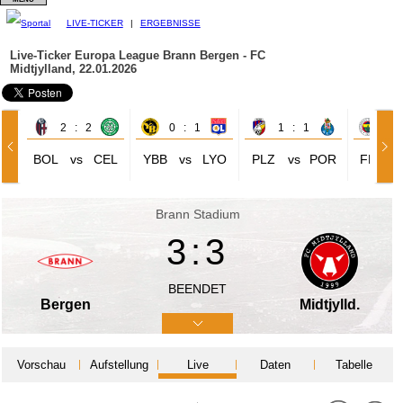
LIVE-TICKER
|
ERGEBNISSE
Live-Ticker Europa League
Brann Bergen - FC
Midtjylland, 22.01.2026
2 : 2
0 : 1
1 : 1
0 
BOL
vs
CEL
YBB
vs
LYO
PLZ
vs
POR
FER
Brann Stadium
3:3
BEENDET
Bergen
Midtjylld.
Vorschau
Aufstellung
Live
Daten
Tabelle