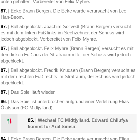
unten gehalten. Vorbereitet von Felix Myhre.
87.
| Ecke Brann Bergen. Die Ecke wurde verursacht von Lee
Han-Beom.
87.
| Ball abgeblockt. Joachim Soltvedt (Brann Bergen) versucht
es mit dem linken Fuß links im Sechzehner, der Schuss wird
jedoch abgeblockt. Vorbereitet von Felix Myhre.
87.
| Ball abgeblockt. Felix Myhre (Brann Bergen) versucht es mit
dem linken Fuß aus der Strafraummitte, der Schuss wird jedoch
abgeblockt.
87.
| Ball abgeblockt. Fredrik Knudsen (Brann Bergen) versucht es
mit dem rechten Fuß rechts im Strafraum, der Schuss wird jedoch
abgeblockt.
87.
| Das Spiel läuft wieder.
86.
| Das Spiel ist unterbrochen aufgrund einer Verletzung Elías
Ólafsson (FC Midtjylland).
85.
|
Wechsel FC Midtjylland. Edward Chilufya
kommt für Aral Simsir.
84.
| Ecke Brann Bergen. Die Ecke wurde verursacht von Elías