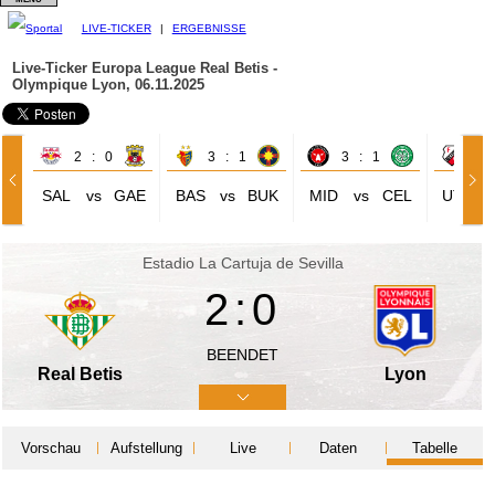
LIVE-TICKER
|
ERGEBNISSE
Live-Ticker Europa League
Real Betis -
Olympique Lyon, 06.11.2025
2 : 0
3 : 1
3 : 1
1 
SAL
vs
GAE
BAS
vs
BUK
MID
vs
CEL
UTR
Estadio La Cartuja de Sevilla
2:0
BEENDET
Real Betis
Lyon
Vorschau
Aufstellung
Live
Daten
Tabelle