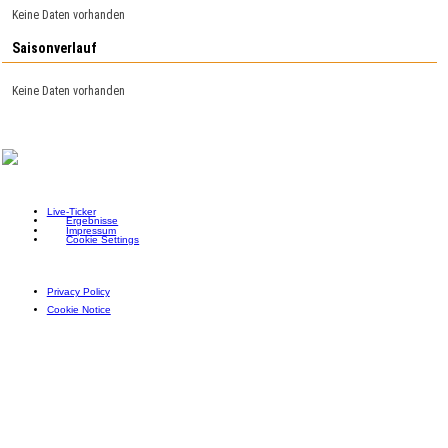
Keine Daten vorhanden
Saisonverlauf
Keine Daten vorhanden
Live-Ticker
Ergebnisse
Impressum
Cookie Settings
Privacy Policy
Cookie Notice