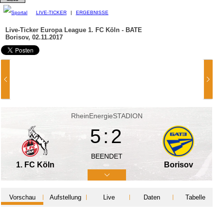
LIVE-TICKER
|
ERGEBNISSE
Live-Ticker Europa League
1. FC Köln - BATE
Borisov, 02.11.2017
RheinEnergieSTADION
5:2
BEENDET
1. FC Köln
Borisov
Vorschau
Aufstellung
Live
Daten
Tabelle