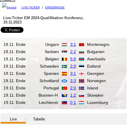
LIVE-TICKER
|
ERGEBNISSE
Live-Ticker EM 2024-Qualifikation
Konferenz,
19.11.2023
19.11. Ende
Ungarn
3:1
Montenegro
19.11. Ende
Serbien
2:2
Bulgarien
19.11. Ende
Belgien
5:0
Aserbaids.
19.11. Ende
Schweden
2:0
Estland
19.11. Ende
Spanien
3:1
Georgien
19.11. Ende
Schottland
3:3
Norwegen
19.11. Ende
Portugal
2:0
Island
19.11. Ende
Bosnien-H.
1:2
Slowakei
19.11. Ende
Liechtenst.
0:1
Luxemburg
Live
Tabelle