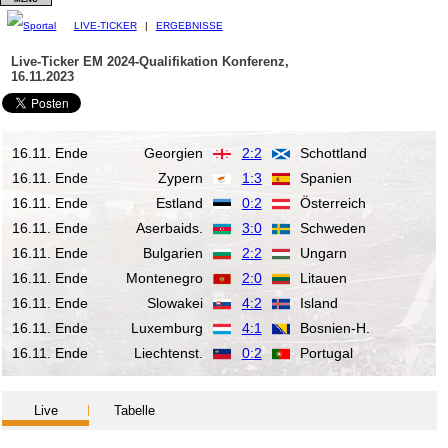
LIVE-TICKER
|
ERGEBNISSE
Live-Ticker EM 2024-Qualifikation
Konferenz,
16.11.2023
16.11. Ende
Georgien
2:2
Schottland
16.11. Ende
Zypern
1:3
Spanien
16.11. Ende
Estland
0:2
Österreich
16.11. Ende
Aserbaids.
3:0
Schweden
16.11. Ende
Bulgarien
2:2
Ungarn
16.11. Ende
Montenegro
2:0
Litauen
16.11. Ende
Slowakei
4:2
Island
16.11. Ende
Luxemburg
4:1
Bosnien-H.
16.11. Ende
Liechtenst.
0:2
Portugal
Live
Tabelle