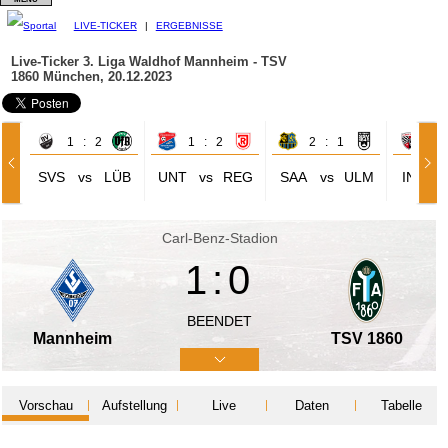
LIVE-TICKER
|
ERGEBNISSE
Live-Ticker 3. Liga
Waldhof Mannheim - TSV
1860 München, 20.12.2023
1 : 2
1 : 2
2 : 1
1 
SVS
vs
LÜB
UNT
vs
REG
SAA
vs
ULM
ING
Carl-Benz-Stadion
1:0
BEENDET
Mannheim
TSV 1860
Vorschau
Aufstellung
Live
Daten
Tabelle