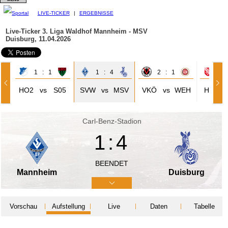
LIVE-TICKER
|
ERGEBNISSE
Live-Ticker 3. Liga
Waldhof Mannheim - MSV
Duisburg, 11.04.2026
1 : 1
1 : 4
2 : 1
2 
HO2
vs
S05
SVW
vs
MSV
VKÖ
vs
WEH
HAV
Carl-Benz-Stadion
1:4
BEENDET
Mannheim
Duisburg
Vorschau
Aufstellung
Live
Daten
Tabelle