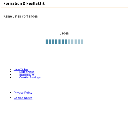
Formation & Realtaktik
Keine Daten vorhanden
Laden
Live-Ticker
Ergebnisse
Impressum
Cookie Settings
Privacy Policy
Cookie Notice