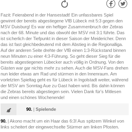
Fazit: Feierabend in der Hansestadt! Ein unfassbares Spiel
gewinnt der bereits abgestiegene VfB Lübeck mit 5:3 gegen den
MSV Duisburg! Es war ein heftiger Zusammenbruch der Zebras
nach der 68. Minute und das obwohl der MSV mit 3:1 führte. Das
ist sicherlich der Tiefpunkt in dieser Saison der Meidericher. Denn
das ist fast gleichbedeutend mit dem Abstieg in die Regionalliga.
Auf der anderen Seite drehte der VfB einen 1:3-Rückstand binnen
neun Minuten zu einer 4:3-Führung. So geht dieser Sieg für die
bereits abgestiegenen Lübecker auch völlig in Ordnung. Von den
Gästen war gar nichts mehr zu sehen. Auch die MSV-Fans drehen
nun leider etwas am Rad und stürmen in den Innenraum. Am
vorletzten Spieltag geht es für Lübeck in Ingolstadt weiter, während
der MSV am Sonntag Aue zu Gast haben wird. Bis dahin können
die Zebras bereits abgestiegen sein. Vielen Dank für's Mitlesen
und einen schönes Wochenende!
90.
|
Spielende
90.
| Akono macht um ein Haar das 6:3! Aus spitzem Winkel von
links scheitert der eingewechselte Stürmer am linken Pfosten.