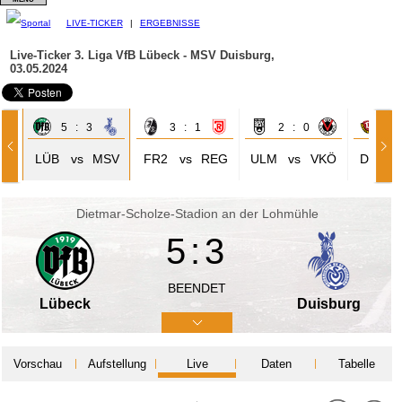
LIVE-TICKER
|
ERGEBNISSE
Live-Ticker 3. Liga
VfB Lübeck - MSV Duisburg,
03.05.2024
5 : 3
3 : 1
2 : 0
0 
LÜB
vs
MSV
FR2
vs
REG
ULM
vs
VKÖ
DYN
Dietmar-Scholze-Stadion an der Lohmühle
5:3
BEENDET
Lübeck
Duisburg
Vorschau
Aufstellung
Live
Daten
Tabelle