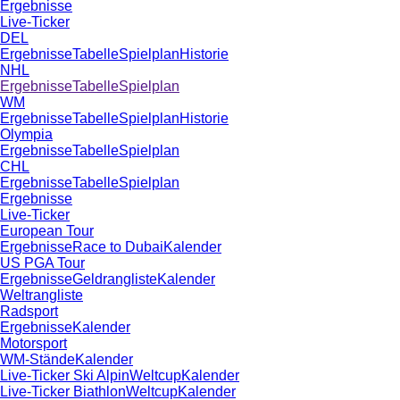
Ergebnisse
Live-Ticker
DEL
Ergebnisse
Tabelle
Spielplan
Historie
NHL
Ergebnisse
Tabelle
Spielplan
WM
Ergebnisse
Tabelle
Spielplan
Historie
Olympia
Ergebnisse
Tabelle
Spielplan
CHL
Ergebnisse
Tabelle
Spielplan
Ergebnisse
Live-Ticker
European Tour
Ergebnisse
Race to Dubai
Kalender
US PGA Tour
Ergebnisse
Geldrangliste
Kalender
Weltrangliste
Radsport
Ergebnisse
Kalender
Motorsport
WM-Stände
Kalender
Live-Ticker Ski Alpin
Weltcup
Kalender
Live-Ticker Biathlon
Weltcup
Kalender