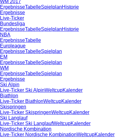
WM 2017
Ergebnisse
Tabelle
Spielplan
Historie
Ergebnisse
Live-Ticker
Bundesliga
Ergebnisse
Tabelle
Spielplan
Historie
NBA
Ergebnisse
Tabelle
Euroleague
Ergebnisse
Tabelle
Spielplan
EM
Ergebnisse
Tabelle
Spielplan
WM
Ergebnisse
Tabelle
Spielplan
Ergebnisse
Ski Alpin
Live-Ticker Ski Alpin
Weltcup
Kalender
Biathlon
Live-Ticker Biathlon
Weltcup
Kalender
Skispringen
Live-Ticker Skispringen
Weltcup
Kalender
Ski Langlauf
Live-Ticker Ski Langlauf
Weltcup
Kalender
Nordische Kombination
Live-Ticker Nordische Kombination
Weltcup
Kalender