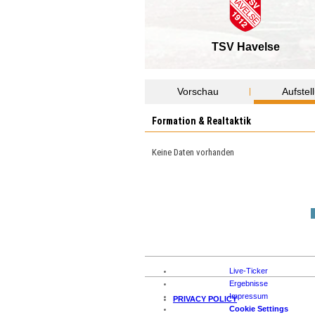
TSV Havelse
Vorschau
Aufstel
Formation & Realtaktik
Keine Daten vorhanden
Live-Ticker
Ergebnisse
Impressum
PRIVACY POLICY
Cookie Settings