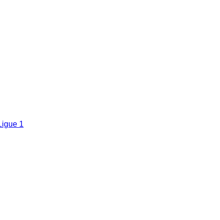
Ligue 1