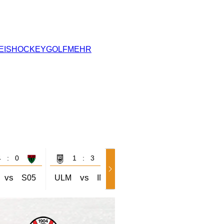
EISHOCKEY
GOLF
MEHR
4 : 0
1 : 3
vs
vs
S05
ULM
ING