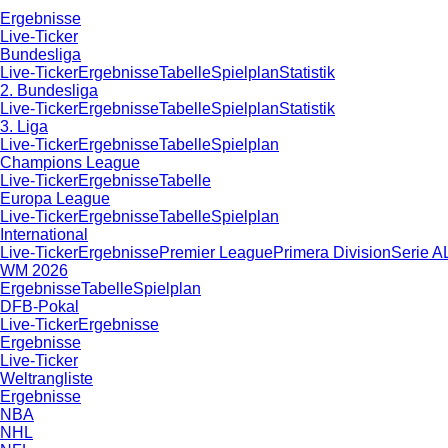
Ergebnisse
Live-Ticker
Bundesliga
Live-Ticker
Ergebnisse
Tabelle
Spielplan
Statistik
2. Bundesliga
Live-Ticker
Ergebnisse
Tabelle
Spielplan
Statistik
3. Liga
Live-Ticker
Ergebnisse
Tabelle
Spielplan
Champions League
Live-Ticker
Ergebnisse
Tabelle
Europa League
Live-Ticker
Ergebnisse
Tabelle
Spielplan
International
Live-Ticker
Ergebnisse
Premier League
Primera Division
Serie A
WM 2026
Ergebnisse
Tabelle
Spielplan
DFB-Pokal
Live-Ticker
Ergebnisse
Ergebnisse
Live-Ticker
Weltrangliste
Ergebnisse
NBA
NHL