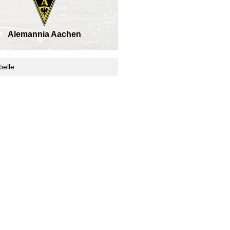
Alemannia Aachen
belle