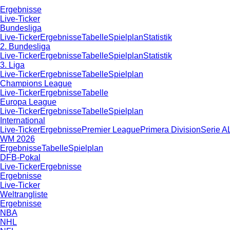
Ergebnisse
Live-Ticker
Bundesliga
Live-Ticker
Ergebnisse
Tabelle
Spielplan
Statistik
2. Bundesliga
Live-Ticker
Ergebnisse
Tabelle
Spielplan
Statistik
3. Liga
Live-Ticker
Ergebnisse
Tabelle
Spielplan
Champions League
Live-Ticker
Ergebnisse
Tabelle
Europa League
Live-Ticker
Ergebnisse
Tabelle
Spielplan
International
Live-Ticker
Ergebnisse
Premier League
Primera Division
Serie A
WM 2026
Ergebnisse
Tabelle
Spielplan
DFB-Pokal
Live-Ticker
Ergebnisse
Ergebnisse
Live-Ticker
Weltrangliste
Ergebnisse
NBA
NHL