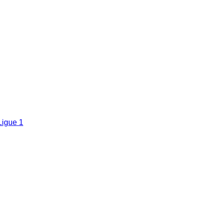
Ligue 1