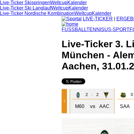
Live-Ticker Skispringen
Weltcup
Kalender
Live-Ticker Ski Langlauf
Weltcup
Kalender
Live-Ticker Nordische Kombination
Weltcup
Kalender
LIVE-TICKER
|
ERGEB
FUSSBALL
TENNIS
US-SPORT
F
Live-Ticker 3. 
München - Ale
Aachen, 31.01.
 : 1
0 : 3
2 : 2
0
vs
vs
vs
HO2
ROS
ING
M60
AAC
SAA