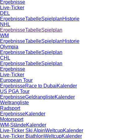
Ergebnisse
Live-Ticker
DEL
Ergebnisse
Tabelle
Spielplan
Historie
NHL
Ergebnisse
Tabelle
Spielplan
WM
Ergebnisse
Tabelle
Spielplan
Historie
Olympia
Ergebnisse
Tabelle
Spielplan
CHL
Ergebnisse
Tabelle
Spielplan
Ergebnisse
Live-Ticker
European Tour
Ergebnisse
Race to Dubai
Kalender
US PGA Tour
Ergebnisse
Geldrangliste
Kalender
Weltrangliste
Radsport
Ergebnisse
Kalender
Motorsport
WM-Stände
Kalender
Live-Ticker Ski Alpin
Weltcup
Kalender
Live-Ticker Biathlon
Weltcup
Kalender