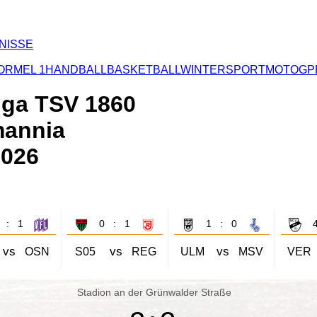
NISSE
ORMEL 1
HANDBALL
BASKETBALL
WINTERSPORT
MOTOGP
Liga
TSV 1860
mannia
2026
 : 1
0 : 1
1 : 0
vs
vs
vs
OSN
S05
REG
ULM
MSV
VER
Stadion an der Grünwalder Straße