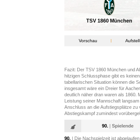
TSV 1860 München
Vorschau
Aufstel
Fazit: Der TSV 1860 München und Al
hitzigen Schlussphase gibt es keine
tabellarischen Situation können die
insgesamt wäre ein Dreier für Aachen
deutlich näher dran waren als 1860.
Leistung seiner Mannschaft langsam
Anschluss an die Aufstiegsplätze zu
Abstiegskampf zumindest vorübergehe
90.
|
Spielende
90.
| Die Nachspielzeit ist abgelauf