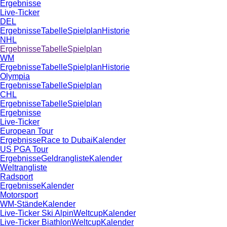
Ergebnisse
Live-Ticker
DEL
Ergebnisse
Tabelle
Spielplan
Historie
NHL
Ergebnisse
Tabelle
Spielplan
WM
Ergebnisse
Tabelle
Spielplan
Historie
Olympia
Ergebnisse
Tabelle
Spielplan
CHL
Ergebnisse
Tabelle
Spielplan
Ergebnisse
Live-Ticker
European Tour
Ergebnisse
Race to Dubai
Kalender
US PGA Tour
Ergebnisse
Geldrangliste
Kalender
Weltrangliste
Radsport
Ergebnisse
Kalender
Motorsport
WM-Stände
Kalender
Live-Ticker Ski Alpin
Weltcup
Kalender
Live-Ticker Biathlon
Weltcup
Kalender