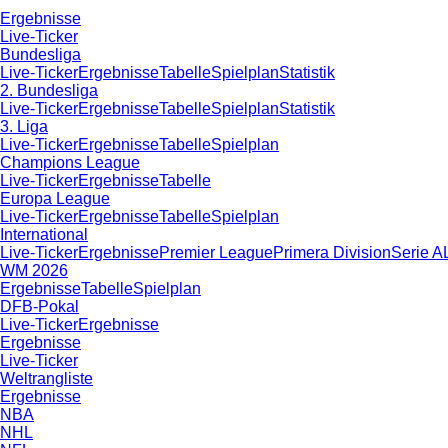
Ergebnisse
Live-Ticker
Bundesliga
Live-Ticker
Ergebnisse
Tabelle
Spielplan
Statistik
2. Bundesliga
Live-Ticker
Ergebnisse
Tabelle
Spielplan
Statistik
3. Liga
Live-Ticker
Ergebnisse
Tabelle
Spielplan
Champions League
Live-Ticker
Ergebnisse
Tabelle
Europa League
Live-Ticker
Ergebnisse
Tabelle
Spielplan
International
Live-Ticker
Ergebnisse
Premier League
Primera Division
Serie A
WM 2026
Ergebnisse
Tabelle
Spielplan
DFB-Pokal
Live-Ticker
Ergebnisse
Ergebnisse
Live-Ticker
Weltrangliste
Ergebnisse
NBA
NHL