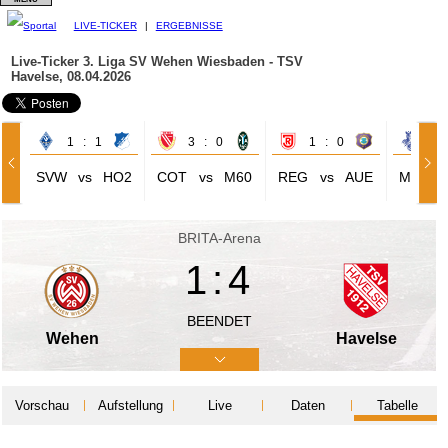
LIVE-TICKER
|
ERGEBNISSE
Live-Ticker 3. Liga
SV Wehen Wiesbaden - TSV
Havelse, 08.04.2026
1 : 1
3 : 0
1 : 0
1 
SVW
vs
HO2
COT
vs
M60
REG
vs
AUE
MSV
BRITA-Arena
1:4
BEENDET
Wehen
Havelse
Vorschau
Aufstellung
Live
Daten
Tabelle