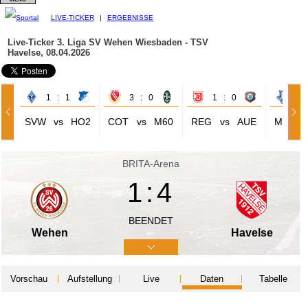
LIVE-TICKER
|
ERGEBNISSE
Live-Ticker 3. Liga
SV Wehen Wiesbaden - TSV
Havelse, 08.04.2026
1 : 1
3 : 0
1 : 0
1 
SVW
vs
HO2
COT
vs
M60
REG
vs
AUE
MSV
BRITA-Arena
1:4
BEENDET
Wehen
Havelse
Vorschau
Aufstellung
Live
Daten
Tabelle