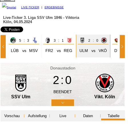
LIVE-TICKER
|
ERGEBNISSE
Live-Ticker 3. Liga
SSV Ulm 1846 - Viktoria
Köln, 04.05.2024
5 : 3
3 : 1
2 : 0
0 
LÜB
vs
MSV
FR2
vs
REG
ULM
vs
VKÖ
DYN
Donaustadion
2:0
BEENDET
SSV Ulm
Vikt. Köln
Vorschau
Aufstellung
Live
Daten
Tabelle