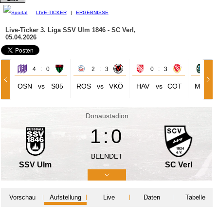
LIVE-TICKER
|
ERGEBNISSE
Live-Ticker 3. Liga
SSV Ulm 1846 - SC Verl,
05.04.2026
4 : 0
2 : 3
0 : 3
1 
OSN
vs
S05
ROS
vs
VKÖ
HAV
vs
COT
M60
Donaustadion
1:0
BEENDET
SSV Ulm
SC Verl
Vorschau
Aufstellung
Live
Daten
Tabelle