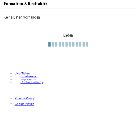
Formation & Realtaktik
Keine Daten vorhanden
Laden
Live-Ticker
Ergebnisse
Impressum
Cookie Settings
Privacy Policy
Cookie Notice