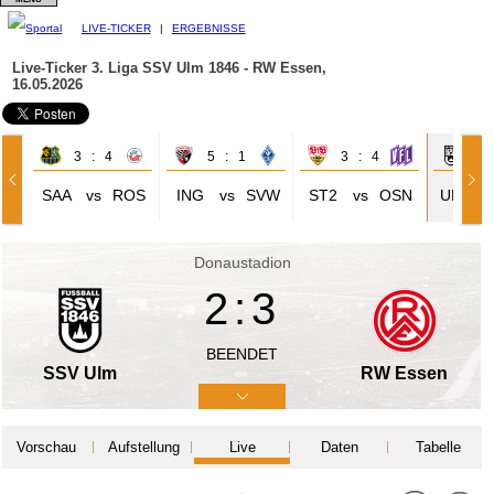
LIVE-TICKER
|
ERGEBNISSE
Live-Ticker 3. Liga
SSV Ulm 1846 - RW Essen,
16.05.2026
3 : 4
5 : 1
3 : 4
2 
SAA
vs
ROS
ING
vs
SVW
ST2
vs
OSN
ULM
Donaustadion
2:3
BEENDET
SSV Ulm
RW Essen
Vorschau
Aufstellung
Live
Daten
Tabelle