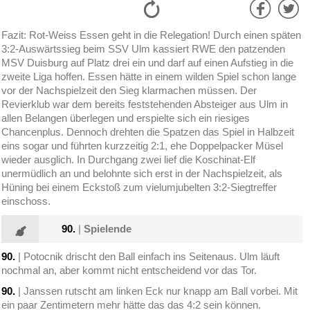
Fazit: Rot-Weiss Essen geht in die Relegation! Durch einen späten
3:2-Auswärtssieg beim SSV Ulm kassiert RWE den patzenden
MSV Duisburg auf Platz drei ein und darf auf einen Aufstieg in die
zweite Liga hoffen. Essen hätte in einem wilden Spiel schon lange
vor der Nachspielzeit den Sieg klarmachen müssen. Der
Revierklub war dem bereits feststehenden Absteiger aus Ulm in
allen Belangen überlegen und erspielte sich ein riesiges
Chancenplus. Dennoch drehten die Spatzen das Spiel in Halbzeit
eins sogar und führten kurzzeitig 2:1, ehe Doppelpacker Müsel
wieder ausglich. In Durchgang zwei lief die Koschinat-Elf
unermüdlich an und belohnte sich erst in der Nachspielzeit, als
Hüning bei einem Eckstoß zum vielumjubelten 3:2-Siegtreffer
einschoss.
90.
|
Spielende
90.
| Potocnik drischt den Ball einfach ins Seitenaus. Ulm läuft
nochmal an, aber kommt nicht entscheidend vor das Tor.
90.
| Janssen rutscht am linken Eck nur knapp am Ball vorbei. Mit
ein paar Zentimetern mehr hätte das das 4:2 sein können.