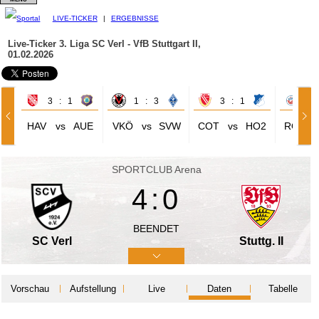
LIVE-TICKER
|
ERGEBNISSE
Live-Ticker 3. Liga
SC Verl - VfB Stuttgart II,
01.02.2026
3 : 1
1 : 3
3 : 1
0 
HAV
vs
AUE
VKÖ
vs
SVW
COT
vs
HO2
ROS
SPORTCLUB Arena
4:0
BEENDET
SC Verl
Stuttg. II
Vorschau
Aufstellung
Live
Daten
Tabelle