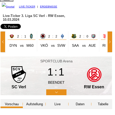
LIVE-TICKER
|
ERGEBNISSE
Live-Ticker 3. Liga
SC Verl - RW Essen,
10.03.2024
2 : 1
2 : 2
2 : 0
1 
DYN
vs
M60
VKÖ
vs
SVW
SAA
vs
AUE
REG
SPORTCLUB Arena
1:1
BEENDET
SC Verl
RW Essen
Vorschau
Aufstellung
Live
Daten
Tabelle