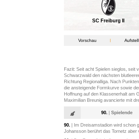
SC Freiburg II
Vorschau
Aufstel
Fazit: Seit acht Spielen sieglos, seit
Schwarzwald den nächsten blutleeren 
Richtung Regionalliga. Nach Punkten l
die ansteigende Formkurve sowie der 
Hoffnung auf den Klassenerhalt am G
Maximilian Breunig avancierte mit d
90.
|
Spielende
90.
| Im Dreisamstadion wird schon g
Johansson berührt das Tornetz aber