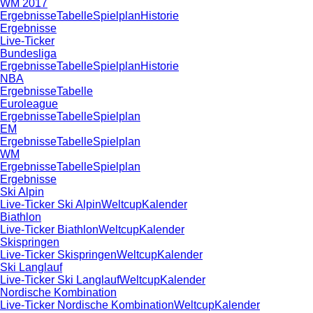
WM 2017
Ergebnisse
Tabelle
Spielplan
Historie
Ergebnisse
Live-Ticker
Bundesliga
Ergebnisse
Tabelle
Spielplan
Historie
NBA
Ergebnisse
Tabelle
Euroleague
Ergebnisse
Tabelle
Spielplan
EM
Ergebnisse
Tabelle
Spielplan
WM
Ergebnisse
Tabelle
Spielplan
Ergebnisse
Ski Alpin
Live-Ticker Ski Alpin
Weltcup
Kalender
Biathlon
Live-Ticker Biathlon
Weltcup
Kalender
Skispringen
Live-Ticker Skispringen
Weltcup
Kalender
Ski Langlauf
Live-Ticker Ski Langlauf
Weltcup
Kalender
Nordische Kombination
Live-Ticker Nordische Kombination
Weltcup
Kalender