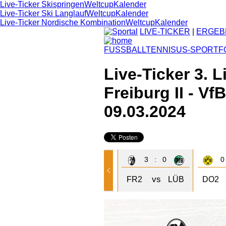
Live-Ticker Skispringen
Weltcup
Kalender
Live-Ticker Ski Langlauf
Weltcup
Kalender
Live-Ticker Nordische Kombination
Weltcup
Kalender
LIVE-TICKER
|
ERGEB
FUSSBALL
TENNIS
US-SPORT
F
Live-Ticker 3. 
Freiburg II - Vf
09.03.2024
 : 0
1 : 1
3 : 0
0
vs
vs
vs
AUE
REG
ING
FR2
LÜB
DO2