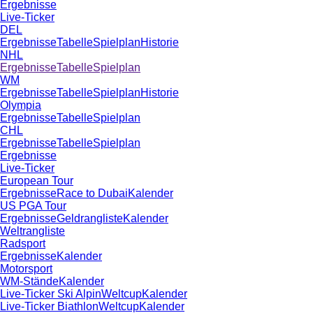
Ergebnisse
Live-Ticker
DEL
Ergebnisse
Tabelle
Spielplan
Historie
NHL
Ergebnisse
Tabelle
Spielplan
WM
Ergebnisse
Tabelle
Spielplan
Historie
Olympia
Ergebnisse
Tabelle
Spielplan
CHL
Ergebnisse
Tabelle
Spielplan
Ergebnisse
Live-Ticker
European Tour
Ergebnisse
Race to Dubai
Kalender
US PGA Tour
Ergebnisse
Geldrangliste
Kalender
Weltrangliste
Radsport
Ergebnisse
Kalender
Motorsport
WM-Stände
Kalender
Live-Ticker Ski Alpin
Weltcup
Kalender
Live-Ticker Biathlon
Weltcup
Kalender