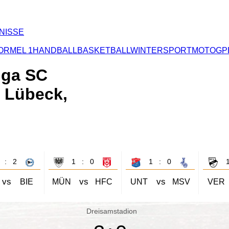
NISSE
ORMEL 1
HANDBALL
BASKETBALL
WINTERSPORT
MOTOGP
Liga
SC
B Lübeck,
 : 2
1 : 0
1 : 0
vs
vs
vs
BIE
MÜN
HFC
UNT
MSV
VER
Dreisamstadion