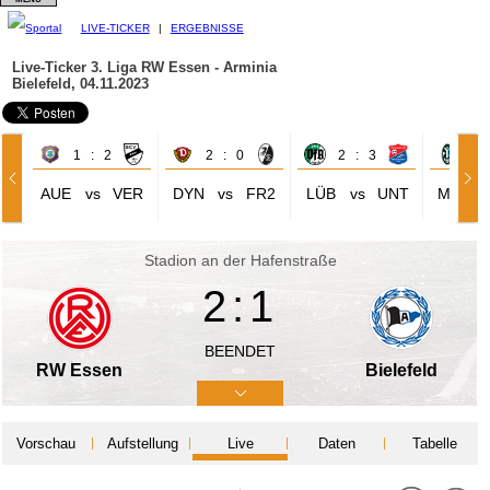
LIVE-TICKER
|
ERGEBNISSE
Live-Ticker 3. Liga
RW Essen - Arminia
Bielefeld, 04.11.2023
1 : 2
2 : 0
2 : 3
0 
AUE
vs
VER
DYN
vs
FR2
LÜB
vs
UNT
M60
Stadion an der Hafenstraße
2:1
BEENDET
RW Essen
Bielefeld
Vorschau
Aufstellung
Live
Daten
Tabelle