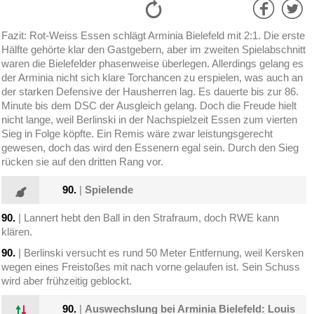
Fazit: Rot-Weiss Essen schlägt Arminia Bielefeld mit 2:1. Die erste
Hälfte gehörte klar den Gastgebern, aber im zweiten Spielabschnitt
waren die Bielefelder phasenweise überlegen. Allerdings gelang es
der Arminia nicht sich klare Torchancen zu erspielen, was auch an
der starken Defensive der Hausherren lag. Es dauerte bis zur 86.
Minute bis dem DSC der Ausgleich gelang. Doch die Freude hielt
nicht lange, weil Berlinski in der Nachspielzeit Essen zum vierten
Sieg in Folge köpfte. Ein Remis wäre zwar leistungsgerecht
gewesen, doch das wird den Essenern egal sein. Durch den Sieg
rücken sie auf den dritten Rang vor.
90.
|
Spielende
90.
| Lannert hebt den Ball in den Strafraum, doch RWE kann
klären.
90.
| Berlinski versucht es rund 50 Meter Entfernung, weil Kersken
wegen eines Freistoßes mit nach vorne gelaufen ist. Sein Schuss
wird aber frühzeitig geblockt.
90.
|
Auswechslung bei Arminia Bielefeld: Louis