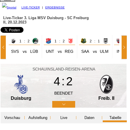
LIVE-TICKER
|
ERGEBNISSE
Live-Ticker 3. Liga
MSV Duisburg - SC Freiburg
II, 20.12.2023
1 : 2
1 : 2
2 : 1
1 
SVS
vs
LÜB
UNT
vs
REG
SAA
vs
ULM
ING
SCHAUINSLAND-REISEN-ARENA
4:2
BEENDET
Duisburg
Freib. II
Vorschau
Aufstellung
Live
Daten
Tabelle