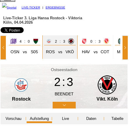
LIVE-TICKER
|
ERGEBNISSE
Live-Ticker 3. Liga
Hansa Rostock - Viktoria
Köln, 04.04.2026
4 : 0
2 : 3
0 : 3
1 
OSN
vs
S05
ROS
vs
VKÖ
HAV
vs
COT
M60
Ostseestadion
2:3
BEENDET
Rostock
Vikt. Köln
Vorschau
Aufstellung
Live
Daten
Tabelle