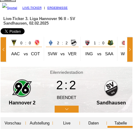
LIVE-TICKER
|
ERGEBNISSE
Live-Ticker 3. Liga
Hannover 96 II - SV
Sandhausen, 02.02.2025
0 : 0
2 : 2
1 : 0
2 
AAC
vs
COT
SVW
vs
VER
ING
vs
SAA
WEH
Eilenriedestadion
2:2
BEENDET
Hannover 2
Sandhausen
Vorschau
Aufstellung
Live
Daten
Tabelle