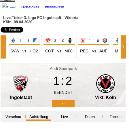
LIVE-TICKER
|
ERGEBNISSE
Live-Ticker 3. Liga
FC Ingolstadt - Viktoria
Köln, 08.04.2026
1 : 1
3 : 0
1 : 0
1 
SVW
vs
HO2
COT
vs
M60
REG
vs
AUE
MSV
Audi Sportpark
1:2
BEENDET
Ingolstadt
Vikt. Köln
Vorschau
Aufstellung
Live
Daten
Tabelle