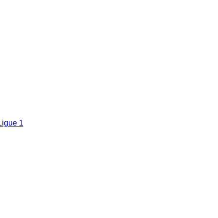
Ligue 1