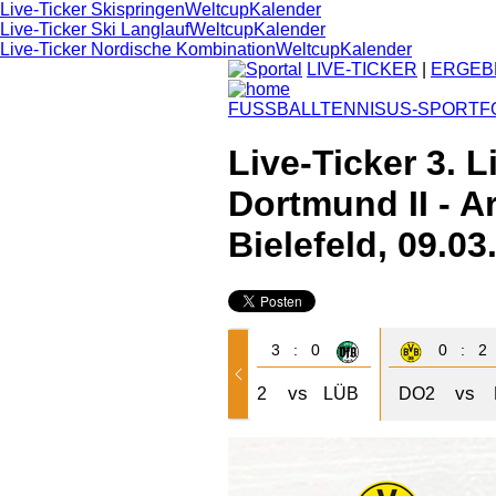
Live-Ticker Skispringen
Weltcup
Kalender
Live-Ticker Ski Langlauf
Weltcup
Kalender
Live-Ticker Nordische Kombination
Weltcup
Kalender
LIVE-TICKER
|
ERGEB
FUSSBALL
TENNIS
US-SPORT
F
Live-Ticker 3. 
Dortmund II - A
Bielefeld, 09.03
1 : 1
3 : 0
0 : 2
vs
vs
vs
AUE
REG
ING
FR2
LÜB
DO2