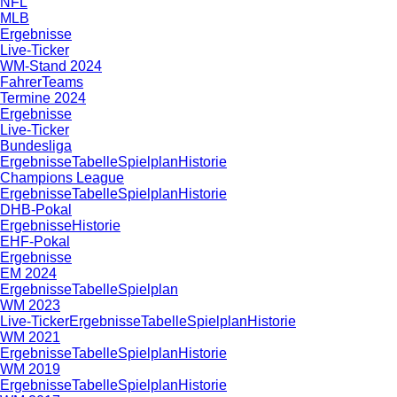
NFL
MLB
Ergebnisse
Live-Ticker
WM-Stand 2024
Fahrer
Teams
Termine 2024
Ergebnisse
Live-Ticker
Bundesliga
Ergebnisse
Tabelle
Spielplan
Historie
Champions League
Ergebnisse
Tabelle
Spielplan
Historie
DHB-Pokal
Ergebnisse
Historie
EHF-Pokal
Ergebnisse
EM 2024
Ergebnisse
Tabelle
Spielplan
WM 2023
Live-Ticker
Ergebnisse
Tabelle
Spielplan
Historie
WM 2021
Ergebnisse
Tabelle
Spielplan
Historie
WM 2019
Ergebnisse
Tabelle
Spielplan
Historie