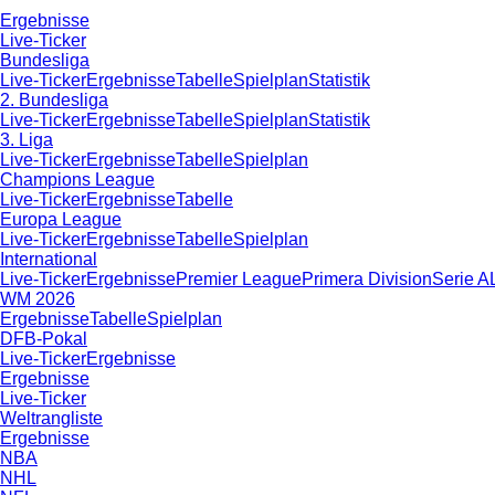
Ergebnisse
Live-Ticker
Bundesliga
Live-Ticker
Ergebnisse
Tabelle
Spielplan
Statistik
2. Bundesliga
Live-Ticker
Ergebnisse
Tabelle
Spielplan
Statistik
3. Liga
Live-Ticker
Ergebnisse
Tabelle
Spielplan
Champions League
Live-Ticker
Ergebnisse
Tabelle
Europa League
Live-Ticker
Ergebnisse
Tabelle
Spielplan
International
Live-Ticker
Ergebnisse
Premier League
Primera Division
Serie A
WM 2026
Ergebnisse
Tabelle
Spielplan
DFB-Pokal
Live-Ticker
Ergebnisse
Ergebnisse
Live-Ticker
Weltrangliste
Ergebnisse
NBA
NHL