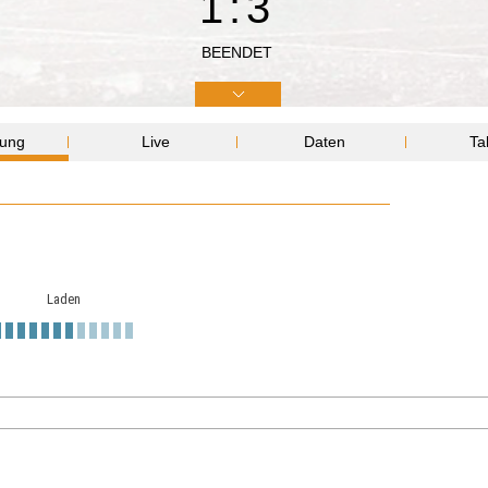
1:3
BEENDET
lung
Live
Daten
Ta
Laden