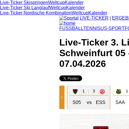
Live-Ticker Skispringen
Weltcup
Kalender
Live-Ticker Ski Langlauf
Weltcup
Kalender
Live-Ticker Nordische Kombination
Weltcup
Kalender
LIVE-TICKER
|
ERGEB
FUSSBALL
TENNIS
US-SPORT
F
Live-Ticker 3. 
Schweinfurt 05
07.04.2026
 : 0
1 : 0
1 : 3
1
vs
vs
vs
AUE
MSV
OSN
S05
ESS
SAA