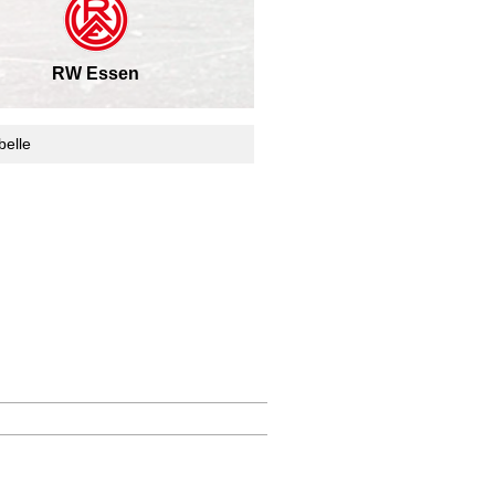
RW Essen
belle