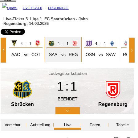
LIVE-TICKER
|
ERGEBNISSE
Live-Ticker 3. Liga
1. FC Saarbrücken - Jahn
Regensburg, 14.03.2026
4 : 1
1 : 1
4 : 1
5 
AAC
vs
COT
SAA
vs
REG
OSN
vs
SVW
ROS
Ludwigsparkstadion
1:1
BEENDET
Sbrücken
Regensburg
Vorschau
Aufstellung
Live
Daten
Tabelle