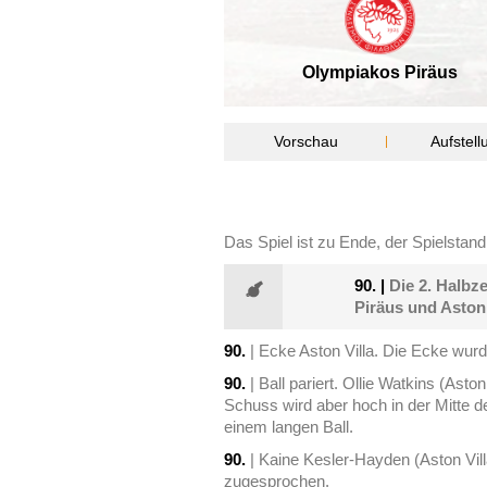
Olympiakos Piräus
Vorschau
Aufstell
Das Spiel ist zu Ende, der Spielstan
90.
|
Die 2. Halbz
Piräus und Aston V
90.
| Ecke Aston Villa. Die Ecke wurd
90.
| Ball pariert. Ollie Watkins (Asto
Schuss wird aber hoch in der Mitte d
einem langen Ball.
90.
| Kaine Kesler-Hayden (Aston Vill
zugesprochen.