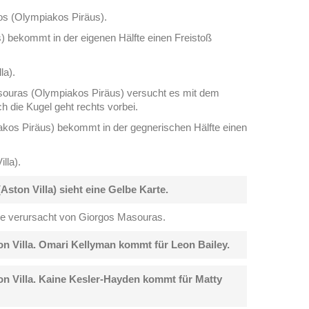
los (Olympiakos Piräus).
) bekommt in der eigenen Hälfte einen Freistoß
la).
ouras (Olympiakos Piräus) versucht es mit dem
h die Kugel geht rechts vorbei.
akos Piräus) bekommt in der gegnerischen Hälfte einen
lla).
Aston Villa) sieht eine Gelbe Karte.
de verursacht von Giorgos Masouras.
n Villa. Omari Kellyman kommt für Leon Bailey.
n Villa. Kaine Kesler-Hayden kommt für Matty