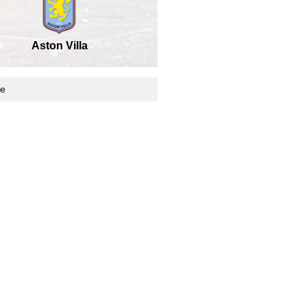
Aston Villa
le