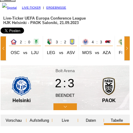
LIVE-TICKER
|
ERGEBNISSE
Live-Ticker UEFA Europa Conference League
HJK Helsinki - PAOK Saloniki, 21.09.2023
2 : 0
3 : 2
4 : 3
3 
OSC
vs
LJU
LEG
vs
ASV
MOS
vs
AZA
FER
Bolt Arena
2:3
BEENDET
Helsinki
PAOK
Vorschau
Aufstellung
Live
Daten
Tabelle