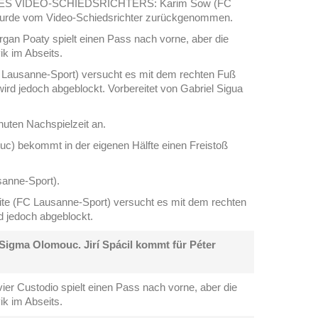
ES VIDEO-SCHIEDSRICHTERS: Karim Sow (FC
r wurde vom Video-Schiedsrichter zurückgenommen.
gan Poaty spielt einen Pass nach vorne, aber die
k im Abseits.
 Lausanne-Sport) versucht es mit dem rechten Fuß
ird jedoch abgeblockt. Vorbereitet von Gabriel Sigua
inuten Nachspielzeit an.
uc) bekommt in der eigenen Hälfte einen Freistoß
sanne-Sport).
ite (FC Lausanne-Sport) versucht es mit dem rechten
d jedoch abgeblockt.
igma Olomouc. Jirí Spácil kommt für Péter
ier Custodio spielt einen Pass nach vorne, aber die
k im Abseits.