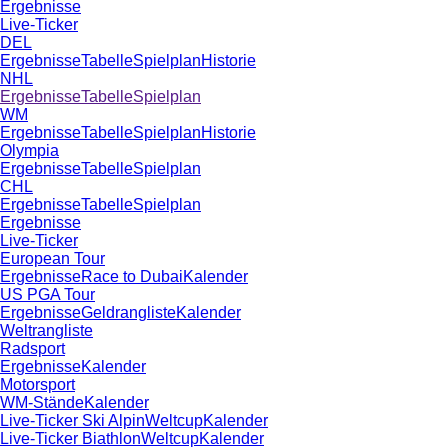
Ergebnisse
Live-Ticker
DEL
Ergebnisse
Tabelle
Spielplan
Historie
NHL
Ergebnisse
Tabelle
Spielplan
WM
Ergebnisse
Tabelle
Spielplan
Historie
Olympia
Ergebnisse
Tabelle
Spielplan
CHL
Ergebnisse
Tabelle
Spielplan
Ergebnisse
Live-Ticker
European Tour
Ergebnisse
Race to Dubai
Kalender
US PGA Tour
Ergebnisse
Geldrangliste
Kalender
Weltrangliste
Radsport
Ergebnisse
Kalender
Motorsport
WM-Stände
Kalender
Live-Ticker Ski Alpin
Weltcup
Kalender
Live-Ticker Biathlon
Weltcup
Kalender