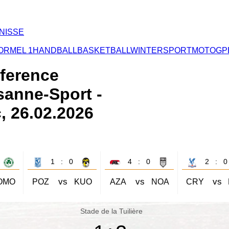
NISSE
ORMEL 1
HANDBALL
BASKETBALL
WINTERSPORT
MOTOGP
nference
anne-Sport -
 26.02.2026
1 : 0
4 : 0
2 : 0
vs
vs
vs
OMO
POZ
KUO
AZA
NOA
CRY
Stade de la Tuilière