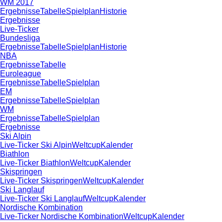
WM 2017
Ergebnisse
Tabelle
Spielplan
Historie
Ergebnisse
Live-Ticker
Bundesliga
Ergebnisse
Tabelle
Spielplan
Historie
NBA
Ergebnisse
Tabelle
Euroleague
Ergebnisse
Tabelle
Spielplan
EM
Ergebnisse
Tabelle
Spielplan
WM
Ergebnisse
Tabelle
Spielplan
Ergebnisse
Ski Alpin
Live-Ticker Ski Alpin
Weltcup
Kalender
Biathlon
Live-Ticker Biathlon
Weltcup
Kalender
Skispringen
Live-Ticker Skispringen
Weltcup
Kalender
Ski Langlauf
Live-Ticker Ski Langlauf
Weltcup
Kalender
Nordische Kombination
Live-Ticker Nordische Kombination
Weltcup
Kalender