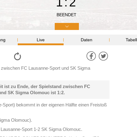
1:2
BEENDET
ung
Live
Daten
Tabel
and zwischen FC Lausanne-Sport und SK Sigma
eit ist zu Ende, der Spielstand zwischen FC
nd SK Sigma Olomouc ist 1:2.
Sport) bekommt in der eigenen Hälfte einen Freistoß
Sigma Olomouc).
C Lausanne-Sport 1-2 SK Sigma Olomouc.