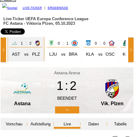
LIVE-TICKER
|
ERGEBNISSE
Live-Ticker UEFA Europa Conference League
FC Astana - Viktoria Plzen, 05.10.2023
1 : 2
0 : 1
0 : 0
0 
AST
vs
PLZ
LJU
vs
BRA
KLA
vs
OSC
KOP
Astana Arena
1:2
BEENDET
Astana
Vik. Plzen
Vorschau
Aufstellung
Live
Daten
Tabelle