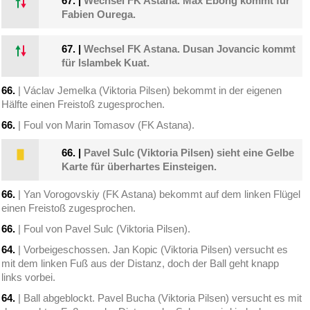
67.
|
Wechsel FK Astana. Max Ebong kommt für
Fabien Ourega.
67.
|
Wechsel FK Astana. Dusan Jovancic kommt
für Islambek Kuat.
66.
| Václav Jemelka (Viktoria Pilsen) bekommt in der eigenen
Hälfte einen Freistoß zugesprochen.
66.
| Foul von Marin Tomasov (FK Astana).
66.
|
Pavel Sulc (Viktoria Pilsen) sieht eine Gelbe
Karte für überhartes Einsteigen.
66.
| Yan Vorogovskiy (FK Astana) bekommt auf dem linken Flügel
einen Freistoß zugesprochen.
66.
| Foul von Pavel Sulc (Viktoria Pilsen).
64.
| Vorbeigeschossen. Jan Kopic (Viktoria Pilsen) versucht es
mit dem linken Fuß aus der Distanz, doch der Ball geht knapp
links vorbei.
64.
| Ball abgeblockt. Pavel Bucha (Viktoria Pilsen) versucht es mit