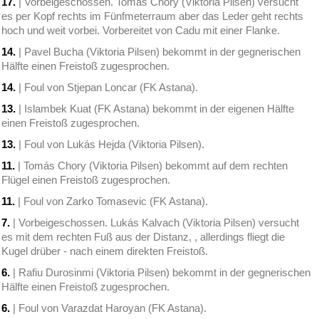
17.
| Vorbeigeschossen. Tomás Chory (Viktoria Pilsen) versucht
es per Kopf rechts im Fünfmeterraum aber das Leder geht rechts
hoch und weit vorbei. Vorbereitet von Cadu mit einer Flanke.
14.
| Pavel Bucha (Viktoria Pilsen) bekommt in der gegnerischen
Hälfte einen Freistoß zugesprochen.
14.
| Foul von Stjepan Loncar (FK Astana).
13.
| Islambek Kuat (FK Astana) bekommt in der eigenen Hälfte
einen Freistoß zugesprochen.
13.
| Foul von Lukás Hejda (Viktoria Pilsen).
11.
| Tomás Chory (Viktoria Pilsen) bekommt auf dem rechten
Flügel einen Freistoß zugesprochen.
11.
| Foul von Zarko Tomasevic (FK Astana).
7.
| Vorbeigeschossen. Lukás Kalvach (Viktoria Pilsen) versucht
es mit dem rechten Fuß aus der Distanz, , allerdings fliegt die
Kugel drüber - nach einem direkten Freistoß.
6.
| Rafiu Durosinmi (Viktoria Pilsen) bekommt in der gegnerischen
Hälfte einen Freistoß zugesprochen.
6.
| Foul von Varazdat Haroyan (FK Astana).