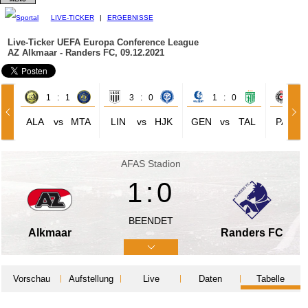
LIVE-TICKER
|
ERGEBNISSE
Live-Ticker UEFA Europa Conference League
AZ Alkmaar - Randers FC, 09.12.2021
1 : 1
3 : 0
1 : 0
1 
ALA
vs
MTA
LIN
vs
HJK
GEN
vs
TAL
PAR
AFAS Stadion
1:0
BEENDET
Alkmaar
Randers FC
Vorschau
Aufstellung
Live
Daten
Tabelle