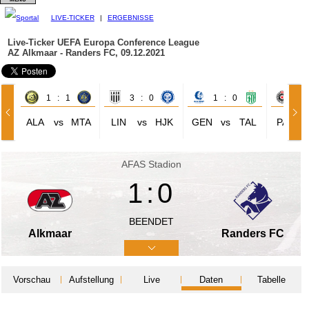
LIVE-TICKER
|
ERGEBNISSE
Live-Ticker UEFA Europa Conference League
AZ Alkmaar - Randers FC, 09.12.2021
1 : 1
3 : 0
1 : 0
1 
ALA
vs
MTA
LIN
vs
HJK
GEN
vs
TAL
PAR
AFAS Stadion
1:0
BEENDET
Alkmaar
Randers FC
Vorschau
Aufstellung
Live
Daten
Tabelle