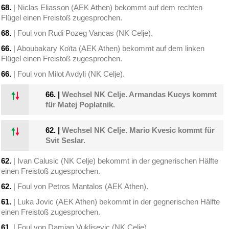
68.
| Niclas Eliasson (AEK Athen) bekommt auf dem rechten
Flügel einen Freistoß zugesprochen.
68.
| Foul von Rudi Pozeg Vancas (NK Celje).
66.
| Aboubakary Koïta (AEK Athen) bekommt auf dem linken
Flügel einen Freistoß zugesprochen.
66.
| Foul von Milot Avdyli (NK Celje).
66.
|
Wechsel NK Celje. Armandas Kucys kommt
für Matej Poplatnik.
62.
|
Wechsel NK Celje. Mario Kvesic kommt für
Svit Seslar.
62.
| Ivan Calusic (NK Celje) bekommt in der gegnerischen Hälfte
einen Freistoß zugesprochen.
62.
| Foul von Petros Mantalos (AEK Athen).
61.
| Luka Jovic (AEK Athen) bekommt in der gegnerischen Hälfte
einen Freistoß zugesprochen.
61.
| Foul von Damjan Vuklisevic (NK Celje).