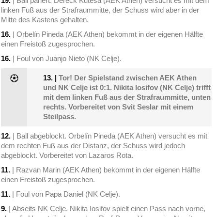
19.
| Ball pariert. Dereck Kutesa (AEK Athen) versucht es mit dem
linken Fuß aus der Strafraummitte, der Schuss wird aber in der
Mitte des Kastens gehalten.
16.
| Orbelín Pineda (AEK Athen) bekommt in der eigenen Hälfte
einen Freistoß zugesprochen.
16.
| Foul von Juanjo Nieto (NK Celje).
13.
|
Tor! Der Spielstand zwischen AEK Athen
und NK Celje ist 0:1. Nikita Iosifov (NK Celje) trifft
mit dem linken Fuß aus der Strafraummitte, unten
rechts. Vorbereitet von Svit Seslar mit einem
Steilpass.
12.
| Ball abgeblockt. Orbelín Pineda (AEK Athen) versucht es mit
dem rechten Fuß aus der Distanz, der Schuss wird jedoch
abgeblockt. Vorbereitet von Lazaros Rota.
11.
| Razvan Marin (AEK Athen) bekommt in der eigenen Hälfte
einen Freistoß zugesprochen.
11.
| Foul von Papa Daniel (NK Celje).
9.
| Abseits NK Celje. Nikita Iosifov spielt einen Pass nach vorne,