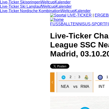
Live-Ticker Skispringen
Weltcup
Kalender
Live-Ticker Ski Langlauf
Weltcup
Kalender
Live-Ticker Nordische Kombination
Weltcup
Kalender
LIVE-TICKER
|
ERGEB
FUSSBALL
TENNIS
US-SPORT
F
Live-Ticker Ch
League
SSC Nea
Madrid, 03.10.2
 : 1
2 : 2
2 : 3
1
vs
vs
vs
ARS
PSV
SEV
NEA
RMA
INT