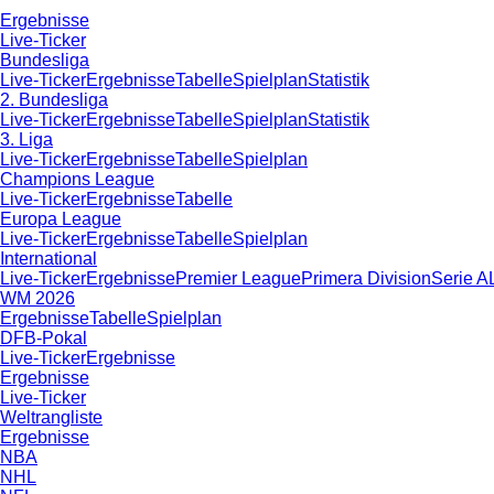
Ergebnisse
Live-Ticker
Bundesliga
Live-Ticker
Ergebnisse
Tabelle
Spielplan
Statistik
2. Bundesliga
Live-Ticker
Ergebnisse
Tabelle
Spielplan
Statistik
3. Liga
Live-Ticker
Ergebnisse
Tabelle
Spielplan
Champions League
Live-Ticker
Ergebnisse
Tabelle
Europa League
Live-Ticker
Ergebnisse
Tabelle
Spielplan
International
Live-Ticker
Ergebnisse
Premier League
Primera Division
Serie A
WM 2026
Ergebnisse
Tabelle
Spielplan
DFB-Pokal
Live-Ticker
Ergebnisse
Ergebnisse
Live-Ticker
Weltrangliste
Ergebnisse
NBA
NHL