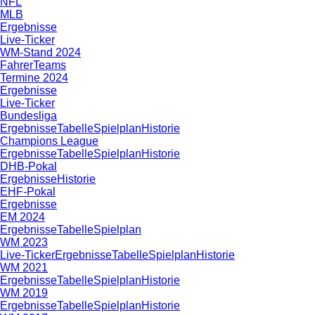
NFL
MLB
Ergebnisse
Live-Ticker
WM-Stand 2024
Fahrer
Teams
Termine 2024
Ergebnisse
Live-Ticker
Bundesliga
Ergebnisse
Tabelle
Spielplan
Historie
Champions League
Ergebnisse
Tabelle
Spielplan
Historie
DHB-Pokal
Ergebnisse
Historie
EHF-Pokal
Ergebnisse
EM 2024
Ergebnisse
Tabelle
Spielplan
WM 2023
Live-Ticker
Ergebnisse
Tabelle
Spielplan
Historie
WM 2021
Ergebnisse
Tabelle
Spielplan
Historie
WM 2019
Ergebnisse
Tabelle
Spielplan
Historie