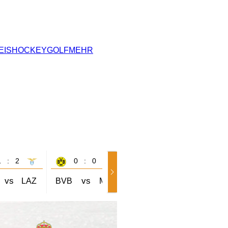
EISHOCKEY
GOLF
MEHR
1 : 2
0 : 0
4 : 1
vs
vs
vs
LAZ
BVB
MIL
NEW
PSG
RBL