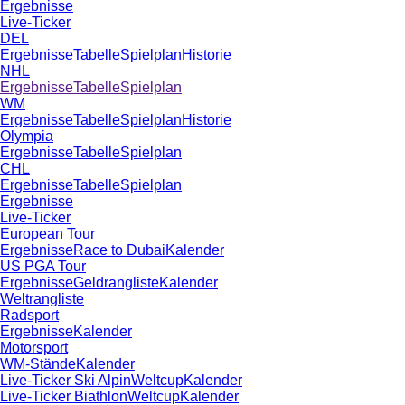
Ergebnisse
Live-Ticker
DEL
Ergebnisse
Tabelle
Spielplan
Historie
NHL
Ergebnisse
Tabelle
Spielplan
WM
Ergebnisse
Tabelle
Spielplan
Historie
Olympia
Ergebnisse
Tabelle
Spielplan
CHL
Ergebnisse
Tabelle
Spielplan
Ergebnisse
Live-Ticker
European Tour
Ergebnisse
Race to Dubai
Kalender
US PGA Tour
Ergebnisse
Geldrangliste
Kalender
Weltrangliste
Radsport
Ergebnisse
Kalender
Motorsport
WM-Stände
Kalender
Live-Ticker Ski Alpin
Weltcup
Kalender
Live-Ticker Biathlon
Weltcup
Kalender