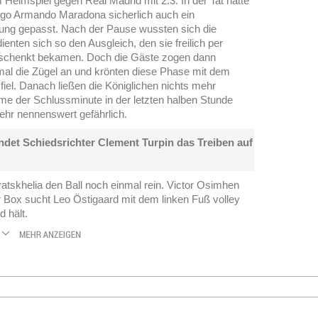
m Heimspiel gegen Real Madrid mit 2:3. In der Tat hätte
ego Armando Maradona sicherlich auch ein
ung gepasst. Nach der Pause wussten sich die
enten sich so den Ausgleich, den sie freilich per
eschenkt bekamen. Doch die Gäste zogen dann
al die Zügel an und krönten diese Phase mit dem
r fiel. Danach ließen die Königlichen nichts mehr
e der Schlussminute in der letzten halben Stunde
ehr nennenswert gefährlich.
det Schiedsrichter Clement Turpin das Treiben auf
ratskhelia den Ball noch einmal rein. Victor Osimhen
er Box sucht Leo Östigaard mit dem linken Fuß volley
d hält.