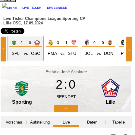
LIVE-TICKER
|
ERGEBNISSE
Live-Ticker Champions League
Sporting CP -
Lille OSC, 17.09.2024
2 : 0
3 : 1
0 : 0
3 
IV
SPL
vs
OSC
RMA
vs
STU
BOL
vs
DON
PRA
Estádio José Alvalade
2:0
BEENDET
Sporting
Lille
Vorschau
Aufstellung
Live
Daten
Tabelle