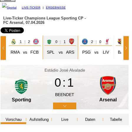
LIVE-TICKER
|
ERGEBNISSE
Live-Ticker Champions League
Sporting CP -
FC Arsenal, 07.04.2026
1 : 2
0 : 1
2 : 0
0 
RMA
vs
FCB
SPL
vs
ARS
PSG
vs
LIV
BAR
Estádio José Alvalade
0:1
BEENDET
Sporting
Arsenal
Vorschau
Aufstellung
Live
Daten
Tabelle