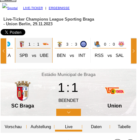
LIVE-TICKER
|
ERGEBNISSE
Live-Ticker Champions League
Sporting Braga
- Union Berlin, 29.11.2023
2
1 : 1
3 : 3
0 : 0
NEA
SPB
vs
UBE
BEN
vs
INT
RSS
vs
SAL
Estádio Municipal de Braga
1:1
BEENDET
SC Braga
Union
Vorschau
Aufstellung
Live
Daten
Tabelle