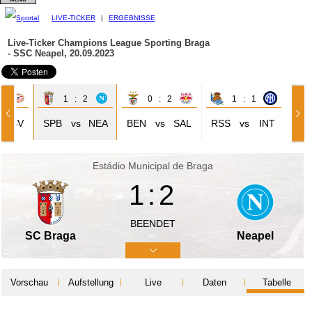
LIVE-TICKER
|
ERGEBNISSE
Live-Ticker Champions League
Sporting Braga
- SSC Neapel, 20.09.2023
0
1 : 2
0 : 2
1 : 1
PSV
SPB
vs
NEA
BEN
vs
SAL
RSS
vs
INT
Estádio Municipal de Braga
1:2
BEENDET
SC Braga
Neapel
Vorschau
Aufstellung
Live
Daten
Tabelle