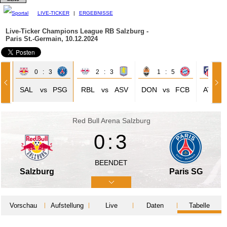
LIVE-TICKER
|
ERGEBNISSE
Live-Ticker Champions League
RB Salzburg -
Paris St.-Germain, 10.12.2024
0 : 3
2 : 3
1 : 5
3 
PL
SAL
vs
PSG
RBL
vs
ASV
DON
vs
FCB
ATM
Red Bull Arena Salzburg
0:3
BEENDET
Salzburg
Paris SG
Vorschau
Aufstellung
Live
Daten
Tabelle