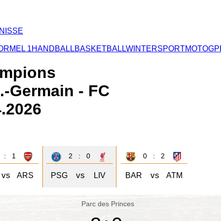
NISSE
ORMEL 1
HANDBALL
BASKETBALL
WINTERSPORT
MOTOGP
ampions
.-Germain - FC
4.2026
 : 1
2 : 0
0 : 2
vs
vs
vs
ARS
PSG
LIV
BAR
ATM
Parc des Princes