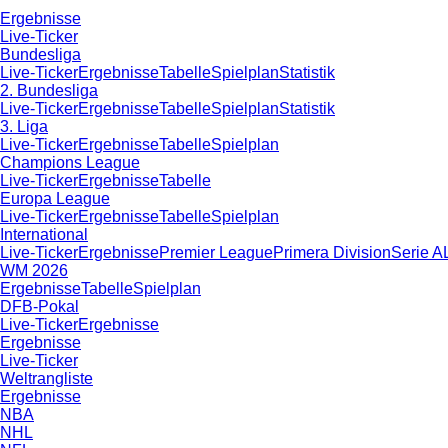
Ergebnisse
Live-Ticker
Bundesliga
Live-Ticker
Ergebnisse
Tabelle
Spielplan
Statistik
2. Bundesliga
Live-Ticker
Ergebnisse
Tabelle
Spielplan
Statistik
3. Liga
Live-Ticker
Ergebnisse
Tabelle
Spielplan
Champions League
Live-Ticker
Ergebnisse
Tabelle
Europa League
Live-Ticker
Ergebnisse
Tabelle
Spielplan
International
Live-Ticker
Ergebnisse
Premier League
Primera Division
Serie A
WM 2026
Ergebnisse
Tabelle
Spielplan
DFB-Pokal
Live-Ticker
Ergebnisse
Ergebnisse
Live-Ticker
Weltrangliste
Ergebnisse
NBA
NHL